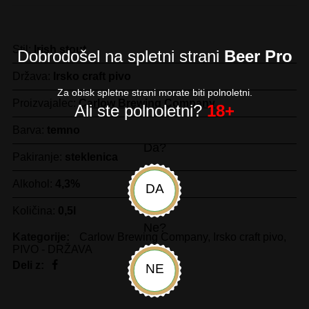
Stil:
Irish stout
Dobrodošel na spletni strani
Beer Pro
Država:
Irsko craft pivo
Za obisk spletne strani morate biti polnoletni.
Proizvajalec:
Carlow Brewing Company
Ali ste polnoletni?
18+
Barva:
temno
Da?
Pakiranje:
steklenica
Alkohol:
4,3%
DA
Količina:
0,5l
Ne?
Kategorije:
Carlow Brewing Company
,
Irsko craft pivo
,
PIVO - DRŽAVA
Deli z:
NE