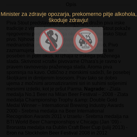
Opis
Minister za zdravje opozarja, prekomerno pitje alkohola,
škoduje zdravju!
Piva Stout predstavljajo eno največjih družin piva irske
tradicije z visoko fermentacijo. O'hara's Irish Stout pokaže
njegovemu pivcu, kakšnega okusa je tipično irsko Stout
pivo. Njihovo odličnost potrjujejo tudi prejeta
mednarodna priznanja za najboljše Stout pivo. Pivo
zaznamujeta izjemno temna, skoraj črna barva ter
poseben in poln okus, ki izhaja iz irskega praženega
slada. Skrivnost »craft« pivovarne O'hara's je ravno v
pravem ravnovesju praženega slada. Aroma piva
spominja na kavo. Odlično z morskimi sadeži, še posebej
školjkami in dimljenim lososom. Prav tako se dobro
ujema z močnimi aromatiziranimi siri in suhimi soljenimi
mesnimi izdelki, kot je pršut Parma.
Nagrade:
- Zlata
medalja No.1 Beer na Milan Beer Festival – 2008 - Zlata
medalja Championship Trophy &amp: Double Gold
Medal Winner – International Brewing Industry Awards
2000 - Srebrna medalja na Beer International
Recognition Awards 2011 v Izraelu - Srebrna medalja na
BTI World Beer Championships v Chicagu (Jan ‘09) -
Bronasta medalja na Dublin Craft Beer Cup (julij 2013) -
Bron na Stockholm Beer Festival 2008 in 2012