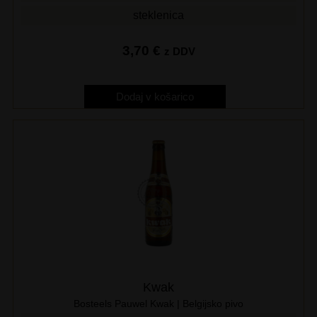
steklenica
3,70
€
z DDV
Dodaj v košarico
Kwak
Bosteels Pauwel Kwak | Belgijsko pivo