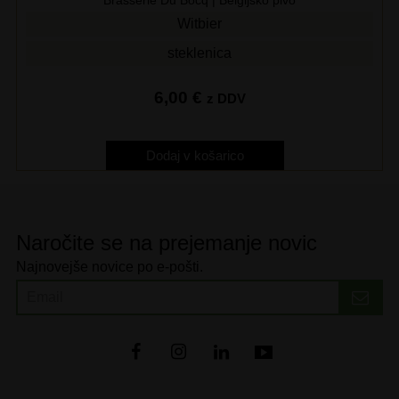
Brasserie Du Bocq | Belgijsko pivo
Witbier
steklenica
6,00
€
z DDV
Dodaj v košarico
Naročite se na prejemanje novic
Najnovejše novice po e-pošti.