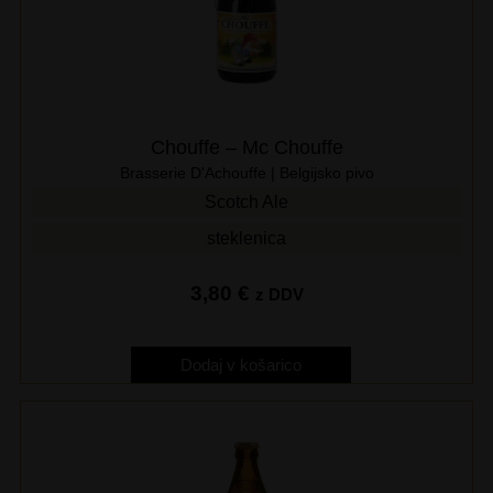
Chouffe – Mc Chouffe
Brasserie D'Achouffe | Belgijsko pivo
Scotch Ale
steklenica
3,80
€
z DDV
Dodaj v košarico