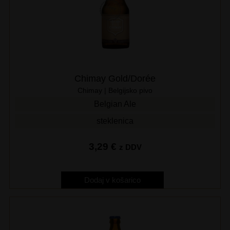
Chimay Gold/Dorée
Chimay | Belgijsko pivo
Belgian Ale
steklenica
3,29
€
z DDV
Dodaj v košarico