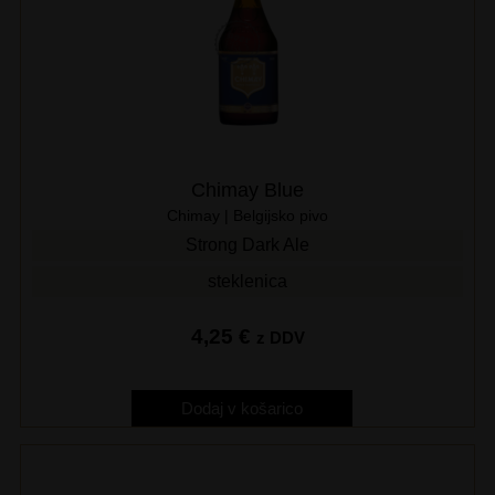
Chimay Blue
Chimay | Belgijsko pivo
Strong Dark Ale
steklenica
4,25
€
z DDV
Dodaj v košarico