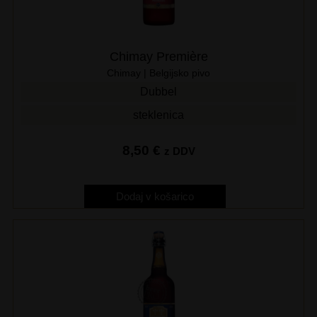
Chimay Première
Chimay | Belgijsko pivo
Dubbel
steklenica
8,50
€
z DDV
Dodaj v košarico