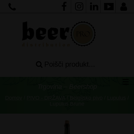
Poišči produkt...
Trgovina – Beershop
Domov
/
PIVO - DRŽAVA
/
Belgijsko pivo
/
Lupulus
/
Lupulus Brune