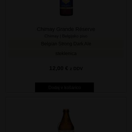
Chimay Grande Réserve
Chimay | Belgijsko pivo
Belgian Strong Dark Ale
steklenica
12,00
€
z DDV
Dodaj v košarico