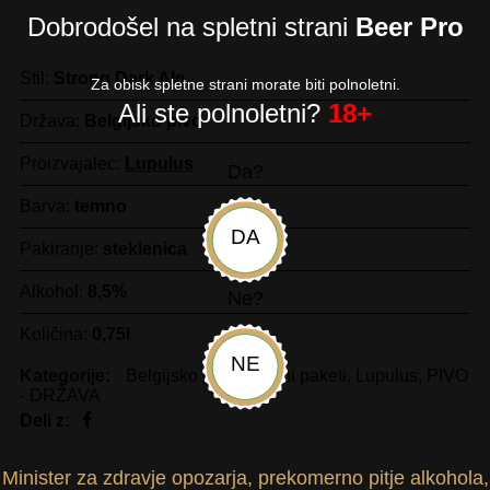
Dobrodošel na spletni strani
Beer Pro
Stil:
Strong Dark Ale
Za obisk spletne strani morate biti polnoletni.
Ali ste polnoletni?
18+
Država:
Belgijsko pivo
Proizvajalec:
Lupulus
Da?
Barva:
temno
DA
Pakiranje:
steklenica
Alkohol:
8,5%
Ne?
Količina:
0,75l
NE
Kategorije:
Belgijsko pivo
,
Darilni paketi
,
Lupulus
,
PIVO
- DRŽAVA
Deli z:
Minister za zdravje opozarja, prekomerno pitje alkohola,