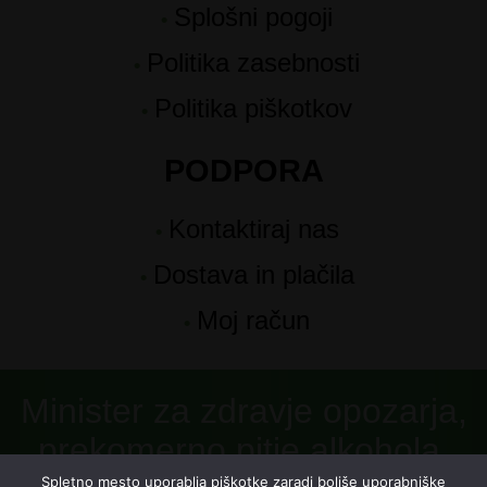
Splošni pogoji
Politika zasebnosti
Politika piškotkov
PODPORA
Kontaktiraj nas
Dostava in plačila
Moj račun
Minister za zdravje opozarja,
prekomerno pitje alkohola,
Spletno mesto uporablja piškotke zaradi boljše uporabniške