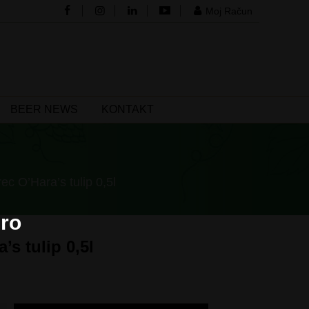
Moj Račun
BEER NEWS
KONTAKT
ec O’Hara’s tulip 0,5l
ro
’s tulip 0,5l