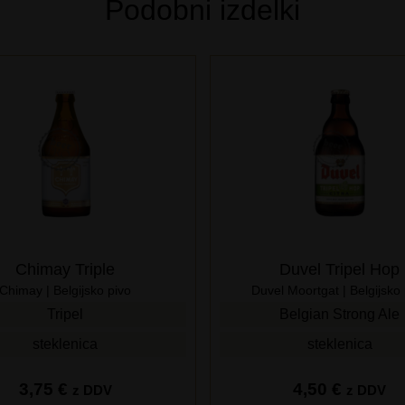
Podobni izdelki
Chimay Triple
Duvel Tripel Hop
Chimay | Belgijsko pivo
Duvel Moortgat | Belgijsko
Tripel
Belgian Strong Ale
steklenica
steklenica
3,75
€
4,50
€
z DDV
z DDV