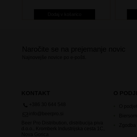
Dodaj v košarico
Naročite se na prejemanje novic
Najnovejše novice po e-pošti.
KONTAKT
O PODJ
+386 30 644 548
O podjet
info@beerpro.si
Biersom
Beer Pro Distribution, distribucija piva
Zgodba 
d.o.o., Kromberk Industrijska cesta 1C,
Nova Gorica