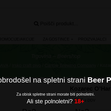
Poišči produkt...
ROMOCIJE/AKCIJE
ZA GOSTINCE
PROIZVAJALCI
Trgovina – Beershop
ŽAVA
/
Irsko craft pivo
/
Carlow Brewing Company
/ Kozar
brodošel na spletni strani
Beer P
Kozarec O’Hara
Za obisk spletne strani morate biti polnoletni.
2,20
€
Ali ste polnoletni?
18+
z DDV