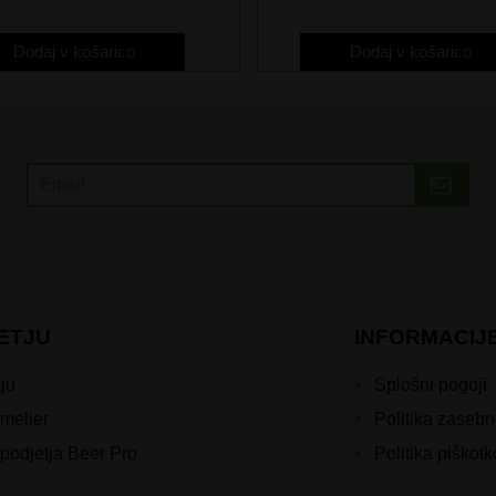
Dodaj v košarico
Dodaj v košarico
ETJU
INFORMACIJ
ju
Splošni pogoji
melier
Politika zasebn
podjetja Beer Pro
Politika piškot