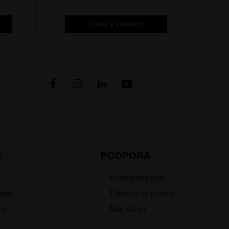
Dodaj v košarico
E
PODPORA
Kontaktiraj nas
osti
Dostava in plačila
kov
Moj račun