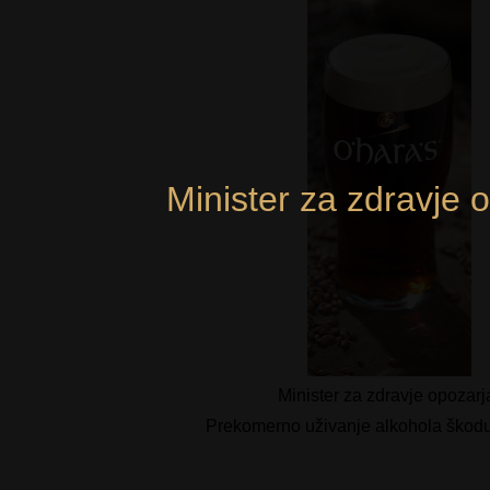
Minister za zdravje 
Minister za zdravje opozarj
Prekomerno uživanje alkohola škodu