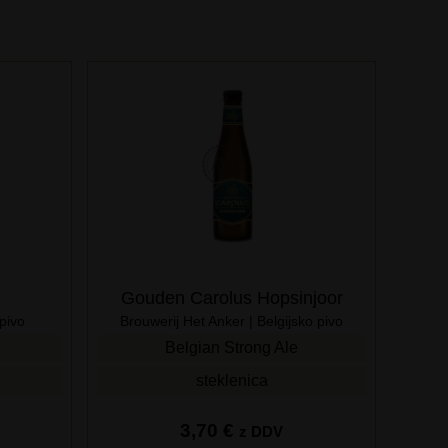
Gouden Carolus Hopsinjoor
 pivo
Brouwerij Het Anker | Belgijsko pivo
Belgian Strong Ale
steklenica
3,70
€
z DDV