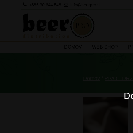
+386 30 644 548
info@beerpro.si
DOMOV
WEB SHOP
P
Domov
/
PIVO - DR
Do