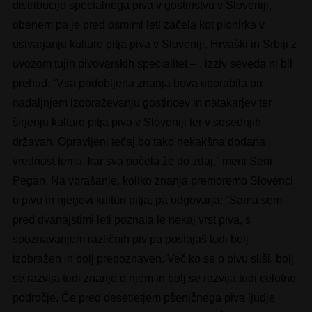
distribucijo specialnega piva v gostinstvu v Sloveniji,
obenem pa je pred osmimi leti začela kot pionirka v
ustvarjanju kulture pitja piva v Sloveniji, Hrvaški in Srbiji z
uvozom tujih pivovarskih specialitet – , izziv seveda ni bil
prehud. “Vsa pridobljena znanja bova uporabila pri
nadaljnjem izobraževanju gostincev in natakarjev ter
širjenju kulture pitja piva v Sloveniji ter v sosednjih
državah. Opravljeni tečaj bo tako nekakšna dodana
vrednost temu, kar sva počela že do zdaj,” meni Seni
Pegan. Na vprašanje, koliko znanja premoremo Slovenci
o pivu in njegovi kulturi pitja, pa odgovarja: “Sama sem
pred dvanajstimi leti poznala le nekaj vrst piva, s
spoznavanjem različnih piv pa postajaš tudi bolj
izobražen in bolj prepoznaven. Več ko se o pivu sliši, bolj
se razvija tudi znanje o njem in bolj se razvija tudi celotno
področje. Če pred desetletjem pšeničnega piva ljudje