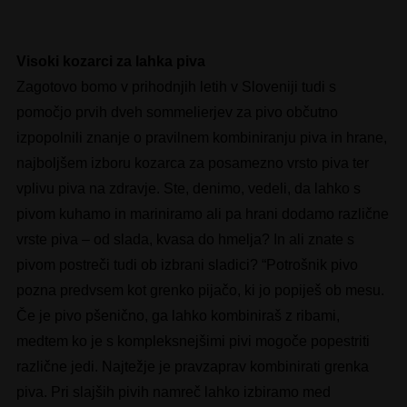
Visoki kozarci za lahka piva
Zagotovo bomo v prihodnjih letih v Sloveniji tudi s
pomočjo prvih dveh sommelierjev za pivo občutno
izpopolnili znanje o pravilnem kombiniranju piva in hrane,
najboljšem izboru kozarca za posamezno vrsto piva ter
vplivu piva na zdravje. Ste, denimo, vedeli, da lahko s
pivom kuhamo in mariniramo ali pa hrani dodamo različne
vrste piva – od slada, kvasa do hmelja? In ali znate s
pivom postreči tudi ob izbrani sladici? “Potrošnik pivo
pozna predvsem kot grenko pijačo, ki jo popiješ ob mesu.
Če je pivo pšenično, ga lahko kombiniraš z ribami,
medtem ko je s kompleksnejšimi pivi mogoče popestriti
različne jedi. Najtežje je pravzaprav kombinirati grenka
piva. Pri slajših pivih namreč lahko izbiramo med