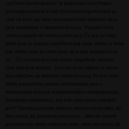
različnimi kombinacijami,” je prepričana Seni Pegan.
Izjemnega pomena je tudi izbira pravilnega kozarca za
vsak stil piva, saj lahko pivo popolnoma spremeni okus,
če je postreženo v nepravem kozarcu. “Kozarec mora
vedno poudariti stil oziroma vrsto piva. Če gre za neko
lahko pivo, je kozarec največkrat bolj visok. Vedeti je treba
tudi, koliko pene bo imelo pivo, ali je bolj aromatično ali
ne… Če hočemo pivo bolj počasi degustirati, moramo
imeti bolj širok kozarec. Sicer pa se po izgledu in okusu
piva odločimo za določeno obliko kozarca. Pri tem velja
slediti preprostemu pravilu: enostavnejša piva v
enostavnejše kozarce, kompleksnejša v kompleksnejše,”
izpostavlja sogovornica. Ima tudi sama svoje najljubše
pivo? “Seveda ga imam. Izbira je odvisna od trenutka, od
dela dneva, od (posebne) priložnosti… Med 96 vrstami
piva imam kar veliko možnosti izbire, lahko pa rečem, da