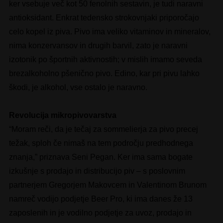
ker vsebuje več kot 50 fenolnih sestavin, je tudi naravni
antioksidant. Enkrat tedensko strokovnjaki priporočajo
celo kopel iz piva. Pivo ima veliko vitaminov in mineralov,
nima konzervansov in drugih barvil, zato je naravni
izotonik po športnih aktivnostih; v mislih imamo seveda
brezalkoholno pšenično pivo. Edino, kar pri pivu lahko
škodi, je alkohol, vse ostalo je naravno.
Revolucija mikropivovarstva
“Moram reči, da je tečaj za sommelierja za pivo precej
težak, sploh če nimaš na tem področju predhodnega
znanja,” priznava Seni Pegan. Ker ima sama bogate
izkušnje s prodajo in distribucijo piv – s poslovnim
partnerjem Gregorjem Makovcem in Valentinom Brunom
namreč vodijo podjetje Beer Pro, ki ima danes že 13
zaposlenih in je vodilno podjetje za uvoz, prodajo in