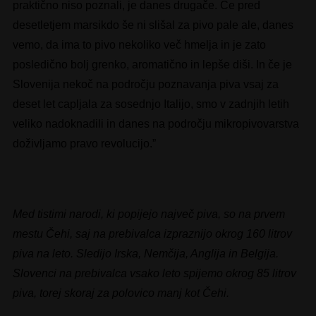
praktično niso poznali, je danes drugače. Če pred
desetletjem marsikdo še ni slišal za pivo pale ale, danes
vemo, da ima to pivo nekoliko več hmelja in je zato
posledično bolj grenko, aromatično in lepše diši. In če je
Slovenija nekoč na področju poznavanja piva vsaj za
deset let capljala za sosednjo Italijo, smo v zadnjih letih
veliko nadoknadili in danes na področju mikropivovarstva
doživljamo pravo revolucijo.”
Med tistimi narodi, ki popijejo največ piva, so na prvem
mestu Čehi, saj na prebivalca izpraznijo okrog 160 litrov
piva na leto. Sledijo Irska, Nemčija, Anglija in Belgija.
Slovenci na prebivalca vsako leto spijemo okrog 85 litrov
piva, torej skoraj za polovico manj kot Čehi.