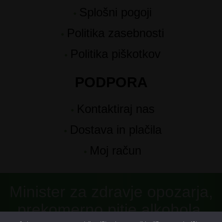
Splošni pogoji
Politika zasebnosti
Politika piškotkov
PODPORA
Kontaktiraj nas
Dostava in plačila
Moj račun
Minister za zdravje opozarja,
prekomerno pitje alkohola,