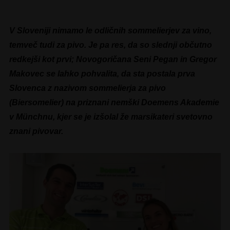
V Sloveniji nimamo le odličnih sommelierjev za vino,
temveč tudi za pivo. Je pa res, da so slednji občutno
redkejši kot prvi; Novogoričana Seni Pegan in Gregor
Makovec se lahko pohvalita, da sta postala prva
Slovenca z nazivom sommelierja za pivo
(Biersomelier) na priznani nemški Doemens Akademie
v Münchnu, kjer se je izšolal že marsikateri svetovno
znani pivovar.