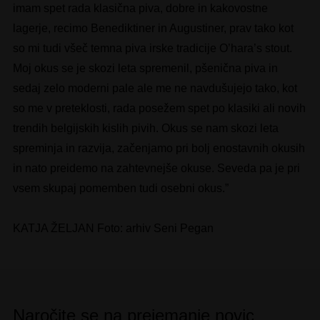
imam spet rada klasična piva, dobre in kakovostne
lagerje, recimo Benediktiner in Augustiner, prav tako kot
so mi tudi všeč temna piva irske tradicije O’hara’s stout.
Moj okus se je skozi leta spremenil, pšenična piva in
sedaj zelo moderni pale ale me ne navdušujejo tako, kot
so me v preteklosti, rada posežem spet po klasiki ali novih
trendih belgijskih kislih pivih. Okus se nam skozi leta
spreminja in razvija, začenjamo pri bolj enostavnih okusih
in nato preidemo na zahtevnejše okuse. Seveda pa je pri
vsem skupaj pomemben tudi osebni okus.”
KATJA ŽELJAN Foto: arhiv Seni Pegan
Naročite se na prejemanje novic