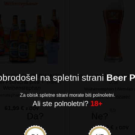
brodošel na spletni strani
Beer P
 20 WEIHENSTEPHANER
Kozarec Weihenstephan
in Pšenična piva + T-shirt
0,5l
Weihenstephan
Weihenstephan | Nemško 
enstephaner | Nemško pivo
Za obisk spletne strani morate biti polnoletni.
stekleni kozarec
Ali ste polnoletni?
18+
61,99
€
z DDV
0,5l
Da?
Ne?
2,10
€
z DDV