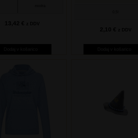
modra
0,5l
13,42
€
z DDV
2,10
€
z DDV
Dodaj v košarico
Dodaj v košarico