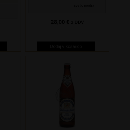
svetlo modra
28,00
€
z DDV
Dodaj v košarico