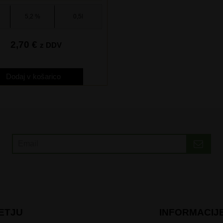
5,2 %
0,5l
2,70
€
z DDV
Dodaj v košarico
ETJU
INFORMACIJ