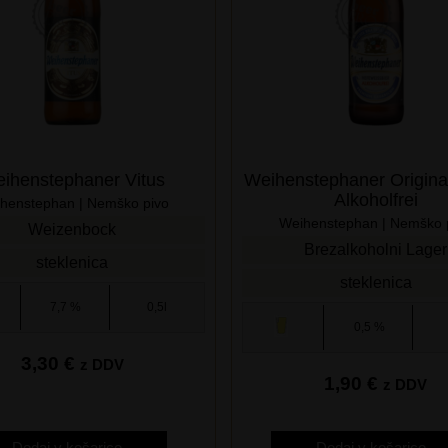
ihenstephaner Vitus
Weihenstephaner Original
Alkoholfrei
henstephan | Nemško pivo
Weihenstephan | Nemško 
Weizenbock
Brezalkoholni Lager
steklenica
steklenica
7,7 %
0,5l
0,5 %
3,30
€
z DDV
1,90
€
z DDV
Dodaj v košarico
Dodaj v košarico