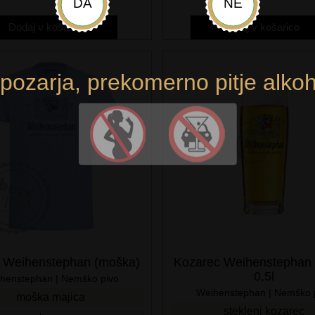
DA
NE
Dodaj v košarico
Dodaj v košarico
opozarja, prekomerno pitje alkoh
t Weihenstephan (moška)
Kozarec Weihenstephan
0,5l
henstephan | Nemško pivo
Weihenstephan | Nemško 
moška majica
stekleni kozarec