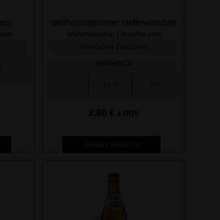
žec
Weihenstephaner Hefeweissbier
pivo
Weihenstephan | Nemško pivo
Weissbier (Weizen)
steklenica
a
5,4 %
0,5l
2,80
€
z DDV
Dodaj v košarico