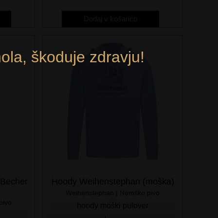
Dodaj v košarico
ola, škoduje zdravju!
 Becher
Hoody Weihenstephan (moška)
Weihenstephan | Nemško pivo
pivo
hoody moški pulover