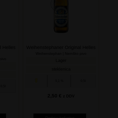
 Helles
Weihenstephaner Original Helles
Weihenstephan | Nemško pivo
pivo
Lager
steklenica
5,1 %
0,5l
0,5l
2,50
€
z DDV
Dodaj v košarico