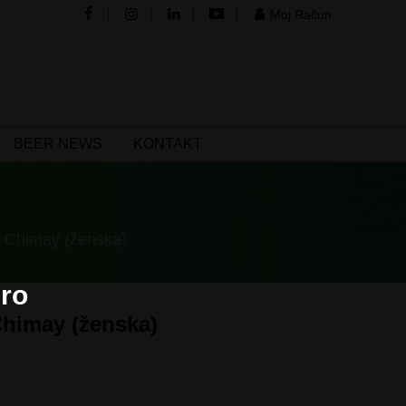
Moj Račun
BEER NEWS
KONTAKT
t Chimay (ženska)
ro
Chimay (ženska)