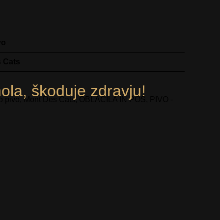
vo
 Cats
ola, škoduje zdravju!
o pivo
,
Mont Des Cats
,
OBLAČILA IN POS
,
PIVO -