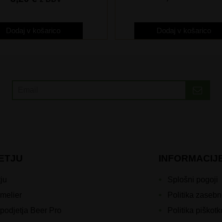
Dodaj v košarico
Dodaj v košarico
ETJU
INFORMACIJ
ju
Splošni pogoji
melier
Politika zasebn
podjetja Beer Pro
Politika piškot