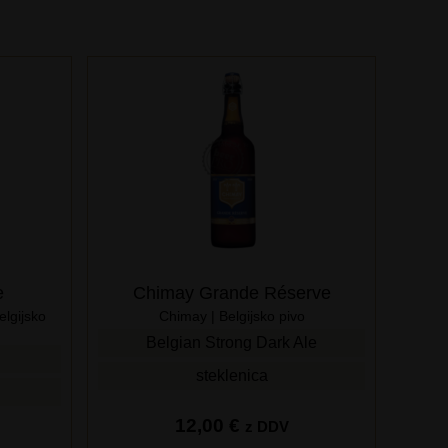
e
Chimay Grande Réserve
elgijsko
Chimay | Belgijsko pivo
Belgian Strong Dark Ale
steklenica
12,00
€
z DDV