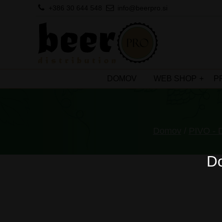
+386 30 644 548
info@beerpro.si
DOMOV
WEB SHOP
P
Domov
/
PIVO -
Do