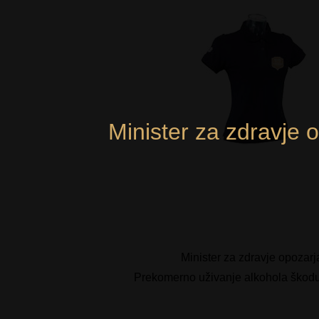
Minister za zdravje 
Minister za zdravje opozarj
Prekomerno uživanje alkohola škodu