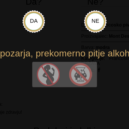
Da?
Ne?
DA
NE
Država:
Francosko pi
Proizvajalec:
Mont Des
Barva:
modra
opozarja, prekomerno pitje alkoh
Kategorije:
Francosk
DRŽAVA
Deli z:
a:
je zdravju!