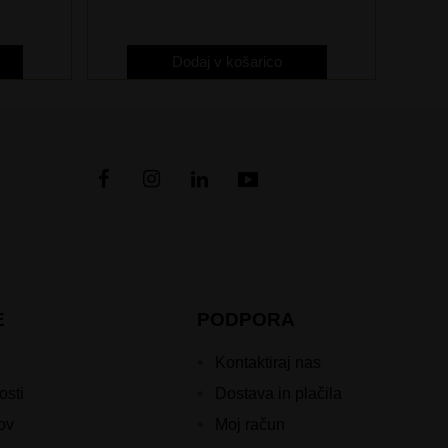
Dodaj v košarico
E
PODPORA
Kontaktiraj nas
osti
Dostava in plačila
kov
Moj račun