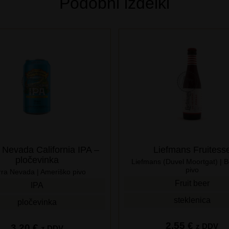
Podobni izdelki
 Nevada California IPA –
Liefmans Fruitess
pločevinka
Liefmans (Duvel Moortgat) | B
pivo
rra Nevada | Ameriško pivo
Fruit beer
IPA
steklenica
pločevinka
2,55
€
z DDV
3,20
€
z DDV