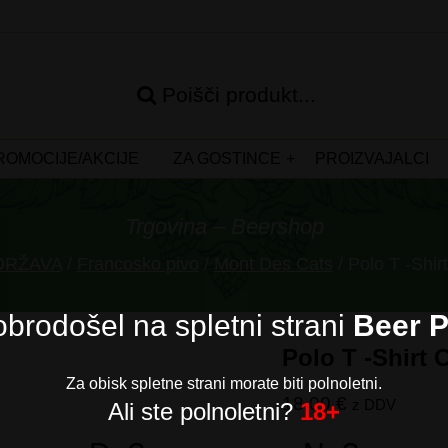
Poišči produkt...
ROMOCIJE/AKCIJE
ZA GOSTINCE
PROIZVAJALCI
Trgovina – Beershop
 DRŽAVA
/
Francosko pivo
/
Mont Des Cats
/ Polo T -Shir
brodošel na spletni strani
Beer P
Polo T -Shirt 
Za obisk spletne strani morate biti polnoletni.
18,00
€
z DDV
Ali ste polnoletni?
18+