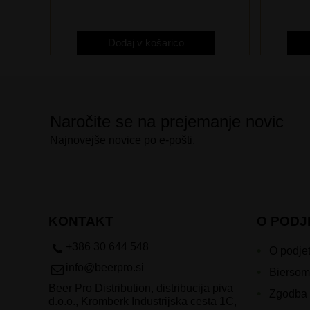
Dodaj v košarico
Naročite se na prejemanje novic
Najnovejše novice po e-pošti.
KONTAKT
O PODJ
+386 30 644 548
O podjet
info@beerpro.si
Biersom
Beer Pro Distribution, distribucija piva
Zgodba 
d.o.o., Kromberk Industrijska cesta 1C,