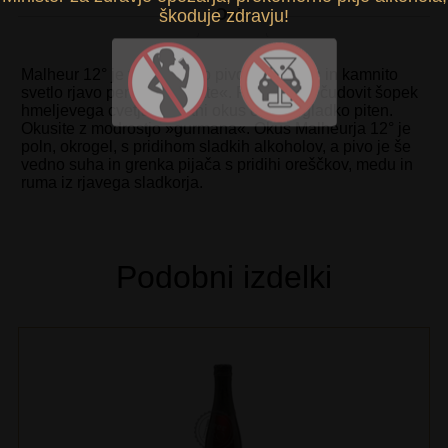
Opis
škoduje zdravju!
Malheur 12° je temno rjavo pivo s čudovito in kamnito
svetlo rjavo peno »café latte«. Predstavlja čudovit šopek
hmeljevega cvetja. Prvotni okus ostane gladko piten.
Okusite z modrostjo »gurmana«. Okus Malheurja 12° je
poln, okrogel, s pridihom sladkih alkoholov, a pivo je še
vedno suha in grenka pijača s pridihi oreščkov, medu in
ruma iz rjavega sladkorja.
Podobni izdelki