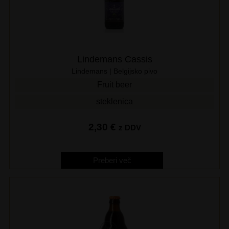
Lindemans Cassis
Lindemans | Belgijsko pivo
Fruit beer
steklenica
2,30
€
z DDV
Preberi več