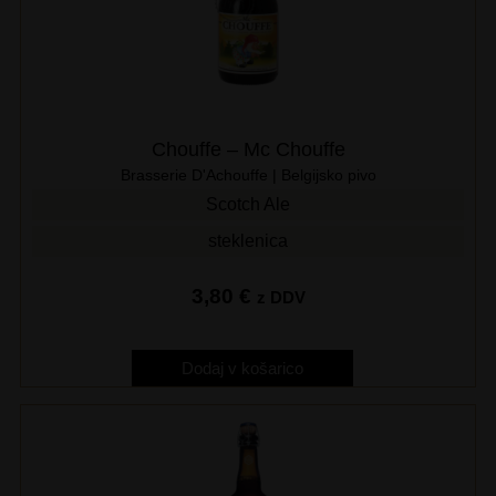
Chouffe – Mc Chouffe
Brasserie D'Achouffe | Belgijsko pivo
Scotch Ale
steklenica
3,80
€
z DDV
Dodaj v košarico