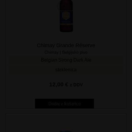
Chimay Grande Réserve
Chimay | Belgijsko pivo
Belgian Strong Dark Ale
steklenica
12,00
€
z DDV
Dodaj v košarico