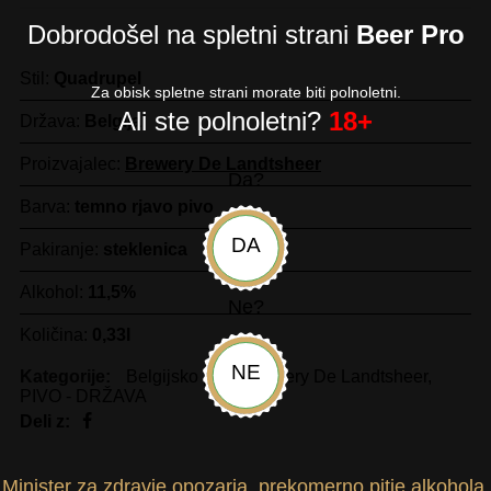
Dobrodošel na spletni strani
Beer Pro
Stil:
Quadrupel
Za obisk spletne strani morate biti polnoletni.
Ali ste polnoletni?
18+
Država:
Belgija
Proizvajalec:
Brewery De Landtsheer
Da?
Barva:
temno rjavo pivo
DA
Pakiranje:
steklenica
Alkohol:
11,5%
Ne?
Količina:
0,33l
NE
Kategorije:
Belgijsko pivo
,
Brewery De Landtsheer
,
PIVO - DRŽAVA
Deli z:
Minister za zdravje opozarja, prekomerno pitje alkohola,