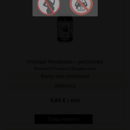
Frontaal Rhodesian – pločevinka
Brouwerij Frontaal | Belgijsko pivo
Barley wine (American)
steklenica
4,60
€
z DDV
Dodaj v košarico