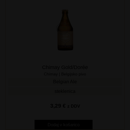
Chimay Gold/Dorée
Chimay | Belgijsko pivo
Belgian Ale
steklenica
3,29
€
z DDV
Dodaj v košarico