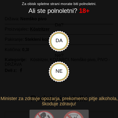
Za obisk spletne strani morate biti polnoletni.
Ali ste polnoletni?
18+
Država:
Nemško pivo
Da?
Proizvajalec:
Köstritzer
Pakiranje:
Stekleni kozarec
DA
Količina:
0,3l
Ne?
Kategorije:
Köstritzer
,
KOZARCI
,
Nemško pivo
,
PIVO -
DRŽAVA
NE
Deli z:
Podobni izdelki
Minister za zdravje opozarja, prekomerno pitje alkohola,
škoduje zdravju!