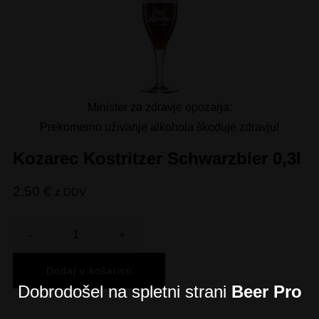
Minister za zdravje opozarja:
Prekomerno uživanje alkohola škoduje zdravju!
Kozarec Kostritzer Schwarzbier 0,3l
2,50
€
z DDV
Količina
Dodaj v košarico
Dobrodošel na spletni strani
Beer Pro