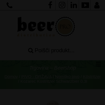
Poišči produkt...
Trgovina – Beershop
Domov
/
PIVO - DRŽAVA
/
Nemško pivo
/
Köstritzer
/ Kozarec Kostritzer Schwarzbier 0,3l